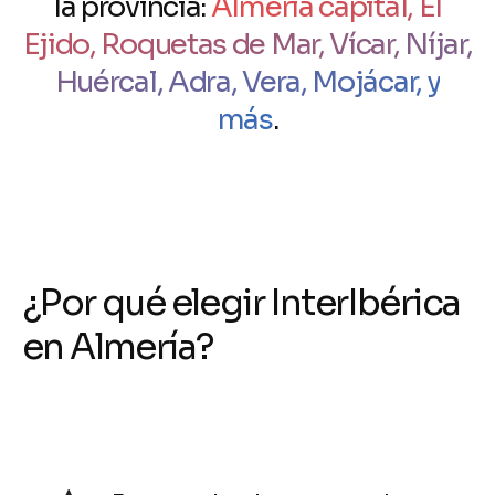
la provincia:
Almería capital, El
Ejido, Roquetas de Mar, Vícar, Níjar,
Huércal, Adra, Vera, Mojácar, y
más
.
¿
P
o
r
q
u
é
e
l
e
g
i
r
I
n
t
e
r
I
b
é
r
i
c
a
e
n
A
l
m
e
r
í
a
?