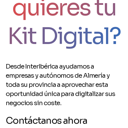
quieres tu
Kit Digital?
D
e
s
d
e
I
n
t
e
r
I
b
é
r
i
c
a
a
y
u
d
a
m
o
s
a
e
m
p
r
e
s
a
s
y
a
u
t
ó
n
o
m
o
s
d
e
A
l
m
e
r
í
a
y
t
o
d
a
s
u
p
r
o
v
i
n
c
i
a
a
a
p
r
o
v
e
c
h
a
r
e
s
t
a
o
p
o
r
t
u
n
i
d
a
d
ú
n
i
c
a
p
a
r
a
d
i
g
i
t
a
l
i
z
a
r
s
u
s
n
e
g
o
c
i
o
s
s
i
n
c
o
s
t
e
.
C
o
n
t
á
c
t
a
n
o
s
a
h
o
r
a