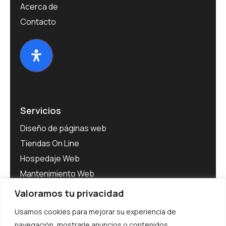
Acerca de
Contacto
Servicios
Diseño de páginas web
Tiendas On Line
Hospedaje Web
Mantenimiento Web
Software para Empresas
Valoramos tu privacidad
Adecuación al RGPD
Usamos cookies para mejorar su experiencia de
navegación, mostrarle anuncios o contenidos