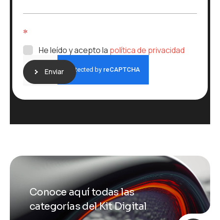
j
e
*
He leído y acepto la
política de privacidad
Enviar
Conoce aquí todas las
categorías del Kit Digital