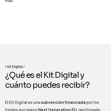
más.
Kit Digital
¿
Q
u
é
e
s
e
l
K
i
t
D
i
g
i
t
a
l
y
c
u
á
n
t
o
p
u
e
d
e
s
r
e
c
i
b
i
r
?
El Kit Digital es una
subvención financiada
por los
fondos europeos
Next Generation EU
, gestionada