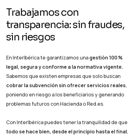
T
r
a
b
a
j
a
m
o
s
c
o
n
t
r
a
n
s
p
a
r
e
n
c
i
a
:
s
i
n
f
r
a
u
d
e
s
,
s
i
n
r
i
e
s
g
o
s
En InterIbérica te garantizamos una
gestión 100 %
legal, segura y conforme a la normativa vigente.
Sabemos que existen empresas que solo buscan
cobrar la subvención sin ofrecer servicios reales
,
poniendo en riesgo a los beneficiarios y generando
problemas futuros con Hacienda o Red.es.
Con InterIbérica puedes tener la tranquilidad de que
todo se hace bien, desde el principio hasta el final
,