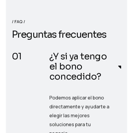
FAQ
P
r
e
g
u
n
t
a
s
f
r
e
c
u
e
n
t
e
s
¿Y si ya tengo
el bono
concedido?
Podemos aplicar el bono
directamente y ayudarte a
elegir las mejores
soluciones para tu