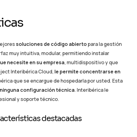
t
i
c
a
s
mejores
soluciones de código abierto
para la gestión
faz muy intuitiva, modular, permitiendo instalar
ue necesite en su empresa
, multidispositivo y que
oject Interibérica Cloud,
le permite concentrarse en
ibérica que se encargue de hospedarla por usted. Esta
 ninguna configuración técnica
. Interibérica le
esional y soporte técnico.
a
c
t
e
r
í
s
t
i
c
a
s
d
e
s
t
a
c
a
d
a
s