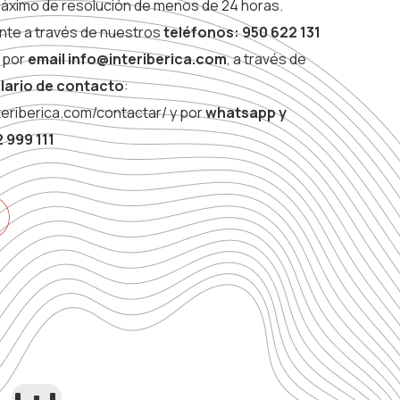
áximo de resolución de menos de 24 horas.
ente a través de nuestros
teléfonos:
950 622 131
, por
email info@interiberica.com
, a través de
lario de contacto
:
teriberica.com/contactar/ y por
whatsapp y
 999 111