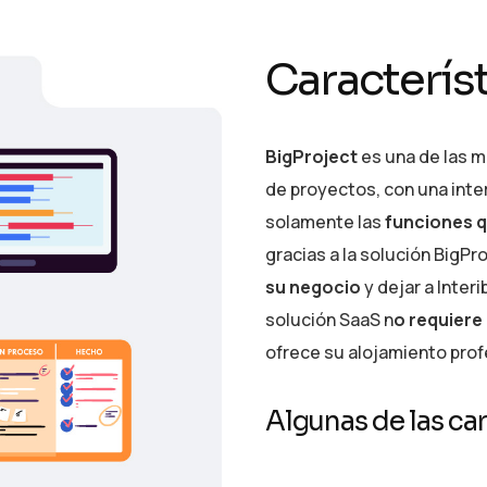
C
a
r
a
c
t
e
r
í
s
BigProject
es una de las 
de proyectos, con una inter
solamente las
funciones q
gracias a la solución BigPr
su negocio
y dejar a Inter
solución SaaS n
o requiere
ofrece su alojamiento prof
A
l
g
u
n
a
s
d
e
l
a
s
c
a
r