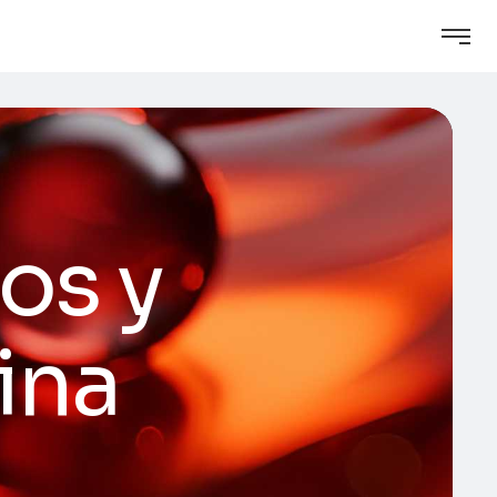
ios y
ina