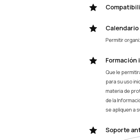
Compatibil
Calendario
Permitir organ
Formación i
Que le permiti
para su uso ini
materia de prot
de la Informac
se apliquen a 
Soporte an