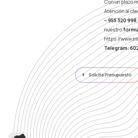
Con un plazo m
Atención al cli
– 955 320 998
nuestro
formu
https://www.in
Telegram: 602
Solicita Presupuesto