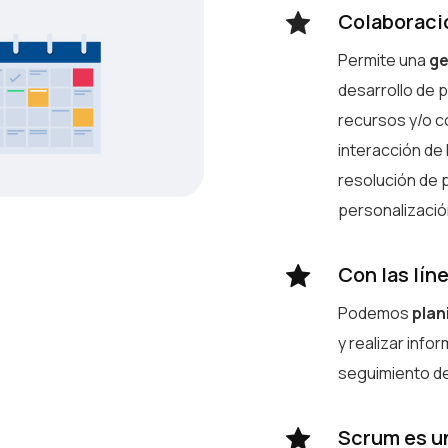
Colaboraci
Permite una
ge
desarrollo de 
recursos y/o c
interacción de
resolución de 
personalización
Con las lín
Podemos
plani
y realizar info
seguimiento de
Scrum es u