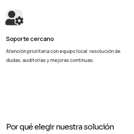
Soporte cercano
Atención prioritaria con equipo local: resolución de
dudas, auditorías y mejoras continuas.
P
o
r
q
u
é
e
l
e
g
i
r
n
u
e
s
t
r
a
s
o
l
u
c
i
ó
n