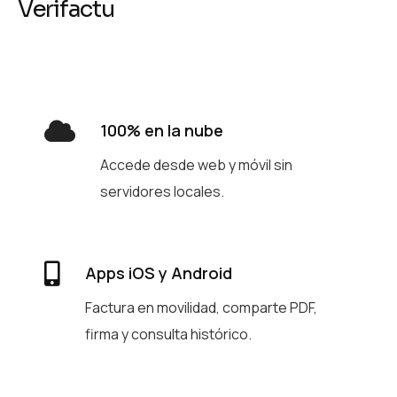
V
e
r
i
f
a
c
t
u
100% en la nube
Accede desde web y móvil sin
servidores locales.
Apps iOS y Android
Factura en movilidad, comparte PDF,
firma y consulta histórico.