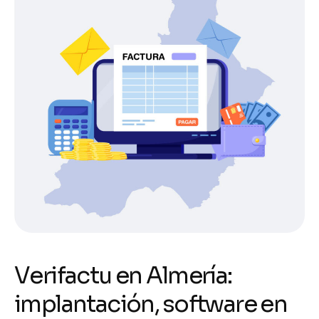
V
e
r
i
f
a
c
t
u
e
n
A
l
m
e
r
í
a
:
i
m
p
l
a
n
t
a
c
i
ó
n
,
s
o
f
t
w
a
r
e
e
n