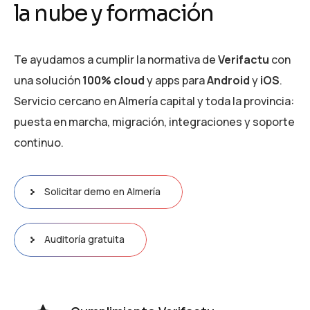
l
a
n
u
b
e
y
f
o
r
m
a
c
i
ó
n
Te ayudamos a cumplir la normativa de
Verifactu
con
una solución
100% cloud
y apps para
Android
y
iOS
.
Servicio cercano en Almería capital y toda la provincia:
puesta en marcha, migración, integraciones y soporte
continuo.
Solicitar demo en Almería
Auditoría gratuita