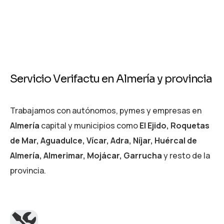
S
e
r
v
i
c
i
o
V
e
r
i
f
a
c
t
u
e
n
A
l
m
e
r
í
a
y
p
r
o
v
i
n
c
i
a
Trabajamos con autónomos, pymes y empresas en
Almería
capital y municipios como
El Ejido, Roquetas
de Mar, Aguadulce, Vícar, Adra, Níjar, Huércal de
Almería, Almerimar, Mojácar, Garrucha
y resto de la
provincia.