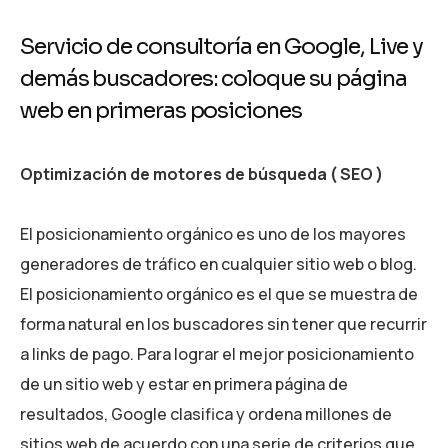
S
e
r
v
i
c
i
o
d
e
c
o
n
s
u
l
t
o
r
í
a
e
n
G
o
o
g
l
e
,
L
i
v
e
y
d
e
m
á
s
b
u
s
c
a
d
o
r
e
s
:
c
o
l
o
q
u
e
s
u
p
á
g
i
n
a
w
e
b
e
n
p
r
i
m
e
r
a
s
p
o
s
i
c
i
o
n
e
s
Optimización de motores de búsqueda ( SEO )
El posicionamiento orgánico es uno de los mayores
generadores de tráfico en cualquier sitio web o blog.
El posicionamiento orgánico es el que se muestra de
forma natural en los buscadores sin tener que recurrir
a links de pago. Para lograr el mejor posicionamiento
de un sitio web y estar en primera página de
resultados, Google clasifica y ordena millones de
sitios web de acuerdo con una serie de criterios que