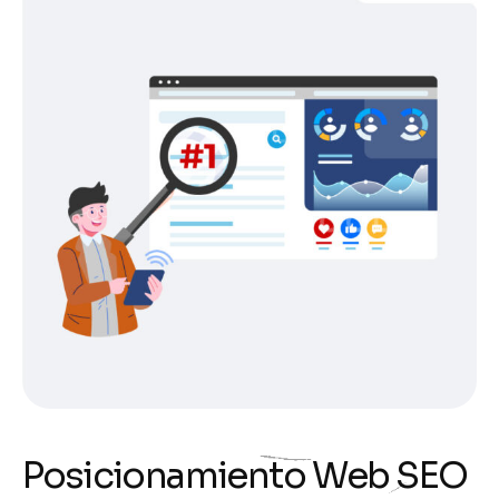
P
o
s
i
c
i
o
n
a
m
i
e
n
t
o
W
e
b
S
E
O