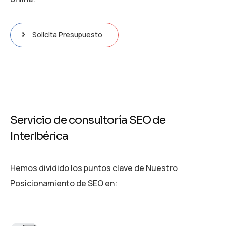
Solicita Presupuesto
S
e
r
v
i
c
i
o
d
e
c
o
n
s
u
l
t
o
r
í
a
S
E
O
d
e
I
n
t
e
r
I
b
é
r
i
c
a
Hemos dividido los puntos clave de Nuestro
Posicionamiento de SEO en: