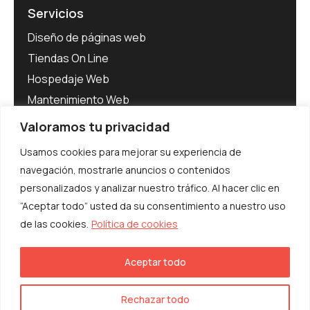
Servicios
Diseño de páginas web
Tiendas On Line
Hospedaje Web
Mantenimiento Web
Software para Empresas
Valoramos tu privacidad
Adecuación al RGPD
Usamos cookies para mejorar su experiencia de
navegación, mostrarle anuncios o contenidos
personalizados y analizar nuestro tráfico. Al hacer clic en
“Aceptar todo” usted da su consentimiento a nuestro uso
de las cookies.
Política de cookies
© Interibérica 2025. Todos los derechos
reservados
Aceptar todo
Política de Privacidad
Aviso Legal y LSSI-CE
Rechazar todo