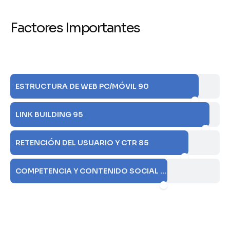
F
a
c
t
o
r
e
s
I
m
p
o
r
t
a
n
t
e
s
ESTRUCTURA DE WEB PC/MÓVIL 90
LINK BUILDING 95
RETENCIÓN DEL USUARIO Y CTR 85
COMPETENCIA Y CONTENIDO SOCIAL 75