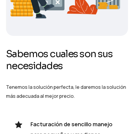
S
a
b
e
m
o
s
c
u
a
l
e
s
s
o
n
s
u
s
n
e
c
e
s
i
d
a
d
e
s
Tenemos la solución perfecta, le daremos la solución
más adecuada al mejor precio.
Facturación de sencillo manejo