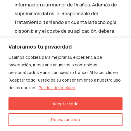
información a un menor de 14 años. Además de
suprimir los datos, el Responsable del
tratamiento, teniendo en cuenta la tecnología
disponible y el coste de su aplicación, deberá
adoptar medidas razonables para informar a los
Valoramos tu privacidad
responsables que estén tratando los datos
personales de la solicitud del interesado de
Usamos cookies para mejorar su experiencia de
navegación, mostrarle anuncios o contenidos
supresión de cualquier enlace a esos datos
personalizados y analizar nuestro tráfico. Al hacer clic en
personales.
“Aceptar todo” usted da su consentimiento a nuestro uso
Derecho a la limitación del tratamiento
: Es el
de las cookies.
Política de cookies
derecho del Usuario a limitar el tratamiento de
sus datos personales. El Usuario tiene derecho a
Aceptar todo
obtener la limitación del tratamiento cuando
impugne la exactitud de sus datos personales; el
Rechazar todo
tratamiento sea ilícito; el Responsable del