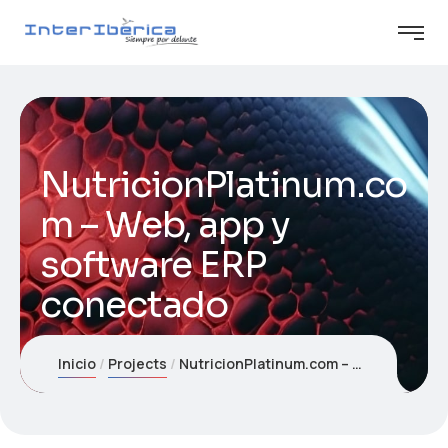
NutricionPlatinum.co
m – Web, app y
software ERP
conectado
Inicio
Projects
NutricionPlatinum.com – Web, app y software ERP conectado