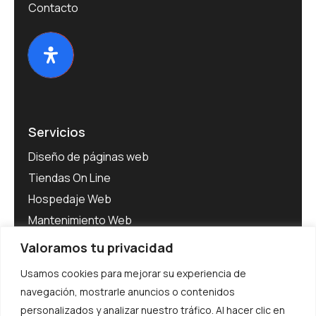
Contacto
Servicios
Diseño de páginas web
Tiendas On Line
Hospedaje Web
Mantenimiento Web
Software para Empresas
Valoramos tu privacidad
Adecuación al RGPD
Usamos cookies para mejorar su experiencia de
navegación, mostrarle anuncios o contenidos
personalizados y analizar nuestro tráfico. Al hacer clic en