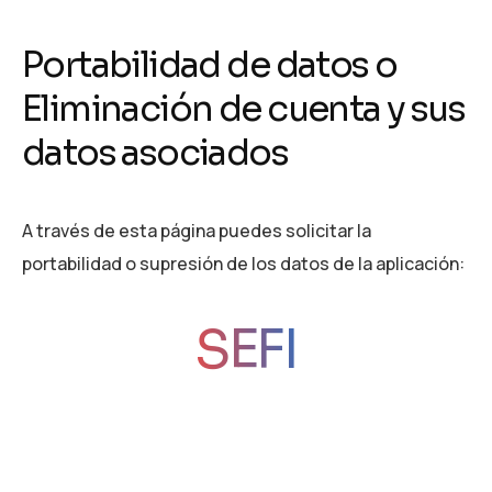
P
o
r
t
a
b
i
l
i
d
a
d
d
e
d
a
t
o
s
o
E
l
i
m
i
n
a
c
i
ó
n
d
e
c
u
e
n
t
a
y
s
u
s
d
a
t
o
s
a
s
o
c
i
a
d
o
s
A través de esta página puedes solicitar la
portabilidad o supresión de los datos de la aplicación:
SEFI