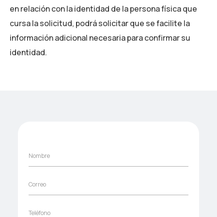
en relación con la identidad de la persona física que
cursa la solicitud, podrá solicitar que se facilite la
información adicional necesaria para confirmar su
identidad.
Nombre
N
o
m
b
Correo
C
r
o
e
r
*
r
Teléfono
T