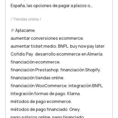
España, las opciones de pagar a plazos o…
Tiendas online
Aplazame
,
aumentar conversiones ecommerce
,
aumentar ticket medio
,
BNPL
,
buy now pay later
,
Cofidis Pay
,
desarrollo ecommerce en Almería
,
financiación ecommerce
,
financiación Prestashop
,
financiación Shopify
,
financiación tiendas online
,
financiación WooCommerce
,
integración BNPL
,
integración formas de pago
,
Klarna
,
métodos de pago ecommerce
,
métodos de pago financiado
,
Oney
,
pago a plazos online
,
pago financiado
,