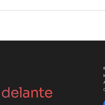
I
 delante