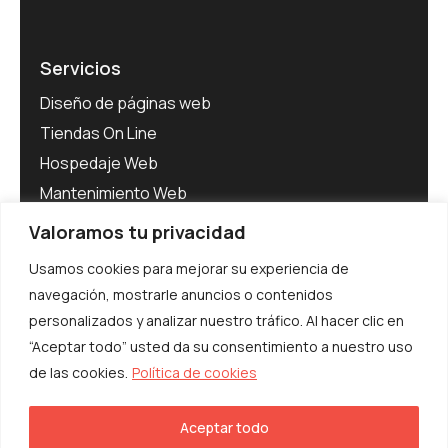
Servicios
Diseño de páginas web
Tiendas On Line
Hospedaje Web
Mantenimiento Web
Software para Empresas
Valoramos tu privacidad
Adecuación al RGPD
Usamos cookies para mejorar su experiencia de
navegación, mostrarle anuncios o contenidos
personalizados y analizar nuestro tráfico. Al hacer clic en
“Aceptar todo” usted da su consentimiento a nuestro uso
de las cookies.
Política de cookies
© Interibérica 2025. Todos los derechos
reservados
Aceptar todo