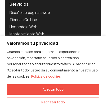
Servicios
Diseño de páginas web
Tiendas On Line
Hospedaje Web
Mantenimiento Web
Software para Empresas
Valoramos tu privacidad
Adecuación al RGPD
Usamos cookies para mejorar su experiencia de
navegación, mostrarle anuncios o contenidos
personalizados y analizar nuestro tráfico. Al hacer clic en
“Aceptar todo” usted da su consentimiento a nuestro uso
de las cookies.
Política de cookies
© Interibérica 2025. Todos los derechos
reservados
Aceptar todo
Política de Privacidad
Aviso Legal y LSSI-CE
Rechazar todo